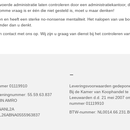
voerde administratie laten controleren door een administratiekantoor, 
mme vraag is er één die niet gesteld is, moet u maar denken!
ven en heeft een sterke no-nonsense mentaliteit. Het nalopen van uw b
inder dan u denkt.
ontact met ons op. Wij zijn u graag van dienst bij het controleren va
–
mmer 01119910
Leveringsvoorwaarden gedepon
Bij de Kamer van Koophandel te
eningnummer: 55.59.63.837
Leeuwarden d.d. 21 mei 2007 o
ABN AMRO
nummer 01119910
BNANL2A
BTW-nummer: NL0014.66.231.B
NL26ABNA0555963837