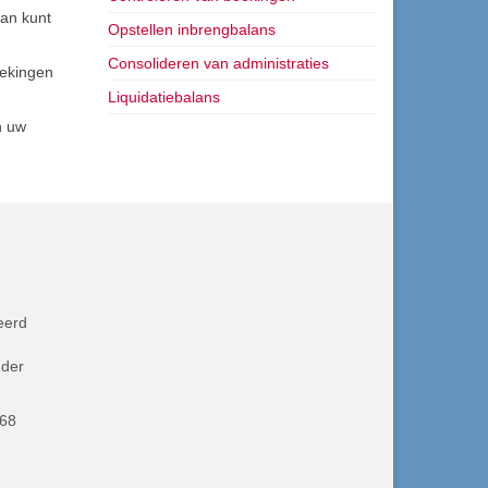
dan kunt
Opstellen inbrengbalans
Consolideren van administraties
oekingen
Liquidatiebalans
n uw
eerd
nder
68