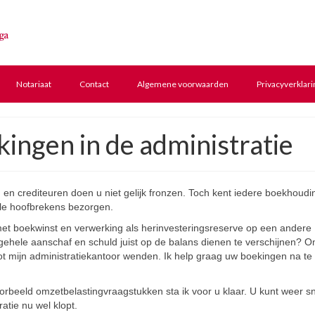
Notariaat
Contact
Algemene voorwaarden
Privacyverklari
ingen in de administratie
n en crediteuren doen u niet gelijk fronzen. Toch kent iedere boekhoudi
le hoofbrekens bezorgen.
met boekwinst en verwerking als herinvesteringsreserve op een andere
 gehele aanschaf en schuld juist op de balans dienen te verschijnen? 
tot mijn administratiekantoor wenden. Ik help graag uw boekingen na te
orbeeld omzetbelastingvraagstukken sta ik voor u klaar. U kunt weer s
ratie nu wel klopt.