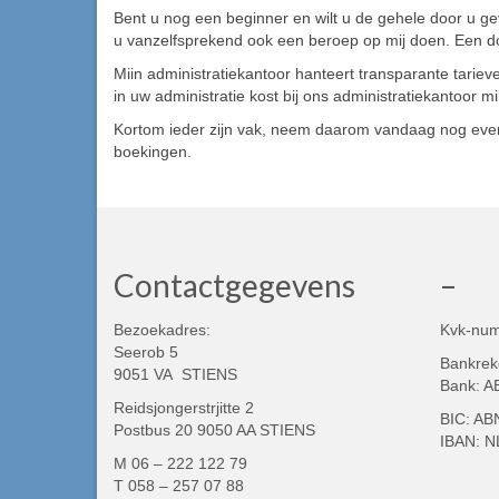
Bent u nog een beginner en wilt u de gehele door u ge
u vanzelfsprekend ook een beroep op mij doen. Een do
Miin administratiekantoor hanteert transparante tarie
in uw administratie kost bij ons administratiekantoor m
Kortom ieder zijn vak, neem daarom vandaag nog even c
boekingen.
Contactgegevens
–
Bezoekadres:
Kvk-nu
Seerob 5
Bankrek
9051 VA STIENS
Bank: 
Reidsjongerstrjitte 2
BIC: A
Postbus 20 9050 AA STIENS
IBAN: 
M 06 – 222 122 79
T 058 – 257 07 88