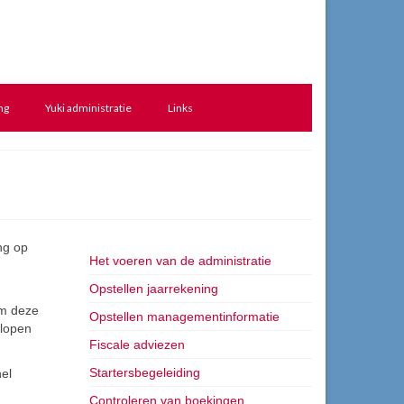
ng
Yuki administratie
Links
ng op
Het voeren van de administratie
Opstellen jaarrekening
Om deze
Opstellen managementinformatie
 lopen
Fiscale adviezen
Startersbegeleiding
nel
Controleren van boekingen